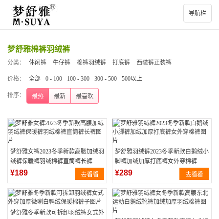
导航栏
梦舒雅棉裤羽绒裤
分类：
休闲裤
牛仔裤
棉裤羽绒裤
打底裤
西装裤正装裤
价格：
全部
0 - 100
100 - 300
300 - 500
500以上
排序：
最热
最新
最喜欢
梦舒雅女裤2023冬季新款高腰加绒羽
梦舒雅羽绒裤2023冬季新款白鹅绒小
绒裤保暖裤羽绒棉裤直筒裤长裤
脚裤加绒加厚打底裤女外穿棉裤
¥189
¥289
梦舒雅冬季新款可拆卸羽绒裤女式外